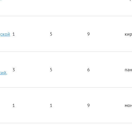
дской
1
5
9
ки
3
5
6
па
ий,
,
1
1
9
мо