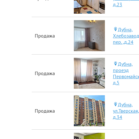
д.23
Дубна,
Продажа
Хлебозаво
пер. ,д.24
Дубна,
проезд
Продажа
Первомайск
д.5
Дубна,
Продажа
ул.Тверская
д.34