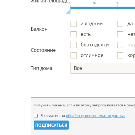
Жилая площадь
16
26
36
2 лоджии
да
Балкон
есть
не
без отделки
но
Состояние
отличное
хо
Тип дома
Все
Получать письма, если по этому запросу появятся но
Я согласен на
обработку персональных данных