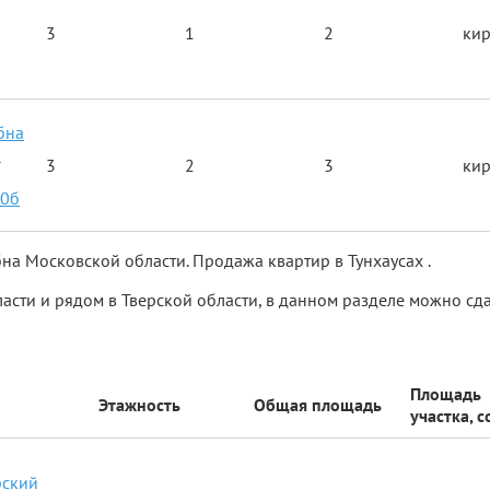
3
1
2
ки
бна
я
3
2
3
ки
10б
на Московской области. Продажа квартир в Тунхаусах .
сти и рядом в Тверской области, в данном разделе можно сда
Площадь
Этажность
Общая площадь
участка, с
ский