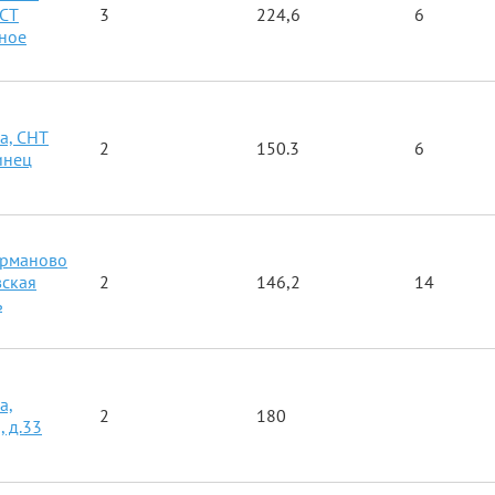
 СТ
3
224,6
6
ное
а, СНТ
2
150.3
6
инец
арманово
ская
2
146,2
14
ь
а,
2
180
, д.33