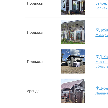
Продажа
район,
Солнеч
Дубн
Продажа
Мичур
Д. К
Продажа
Москов
област
Дубн
Аренда
Ленина