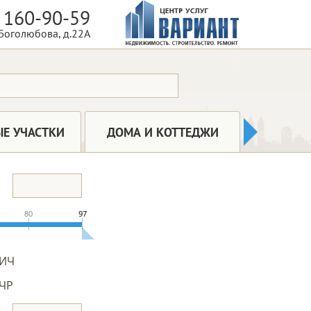
 160-90-59
 Боголюбова, д.22А
КОММ
Е УЧАСТКИ
ДОМА И КОТТЕДЖИ
НЕДВ
80
97
ИЧ
ЧР