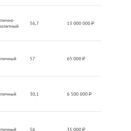
рпично-
56,7
13 000 000
нолитный
рпичный
57
65 000
рпичный
30,1
6 500 000
рпичный
56
35 000