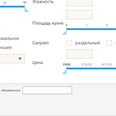
Этажность
46
57
Площадь кухни
5
7
8
т
рмальное
Санузел
раздельный
рошее
Цена
35000
4726250
9417500
вые объявления