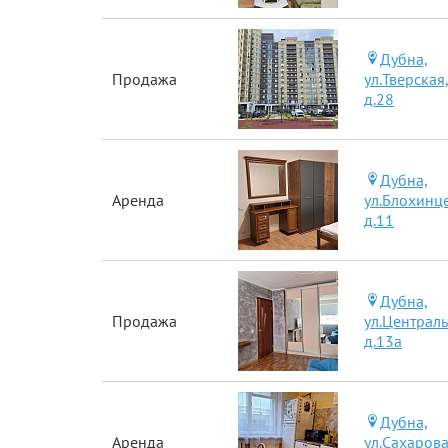
Дубна,
Продажа
ул.Тверская
д.28
Дубна,
Аренда
ул.Блохинц
д.11
Дубна,
Продажа
ул.Централь
д.13а
Дубна,
Аренда
ул.Сахарова