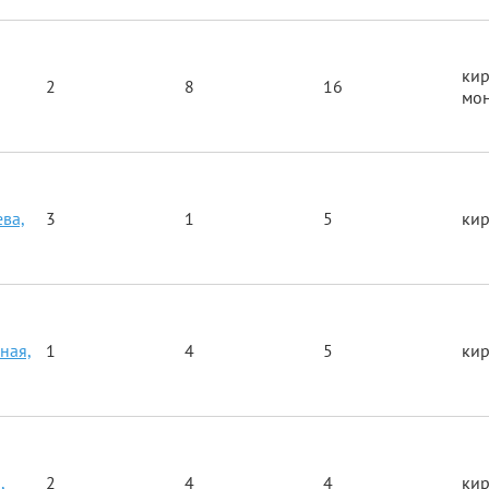
ки
,
2
8
16
мо
ева,
3
1
5
ки
ная,
1
4
5
ки
,
2
4
4
ки