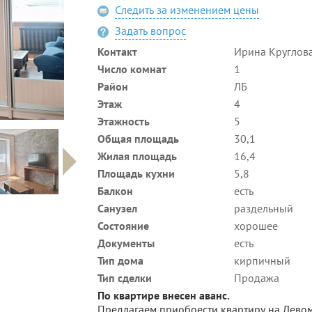
Следить за изменением цены
Задать вопрос
Контакт
Ирина Круглов
Число комнат
1
Район
ЛБ
Этаж
4
Этажность
5
Общая площадь
30,1
Жилая площадь
16,4
Площадь кухни
5,8
Балкон
есть
Санузел
раздельный
Состояние
хорошее
Документы
есть
Тип дома
кирпичный
Тип сделки
Продажа
По квартире внесен аванс.
Предлагаем приобоести квартиру на Левом