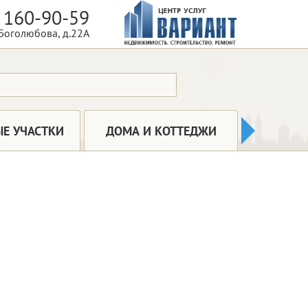
 160-90-59
 Боголюбова, д.22А
КОММ
Е УЧАСТКИ
ДОМА И КОТТЕДЖИ
НЕДВ