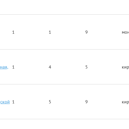
,
1
1
9
мо
ная,
1
4
5
ки
дской
1
5
9
ки