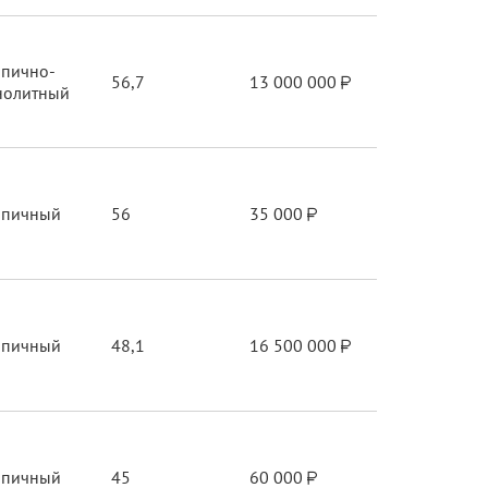
рпично-
56,7
13 000 000
нолитный
рпичный
56
35 000
рпичный
48,1
16 500 000
рпичный
45
60 000