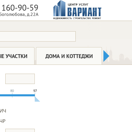
 160-90-59
 Боголюбова, д.22А
КОММ
Е УЧАСТКИ
ДОМА И КОТТЕДЖИ
НЕДВ
80
97
ИЧ
ЧР