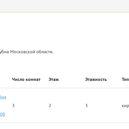
убна Московской области.
Число комнат
Этаж
Этажность
Тип
бна
я
3
2
3
ки
10б