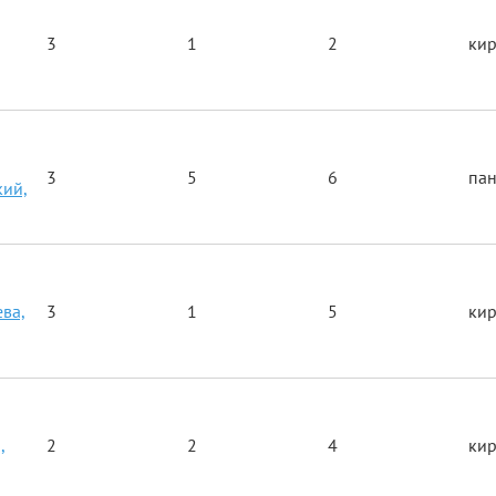
3
1
2
ки
3
5
6
па
ий,
ева,
3
1
5
ки
,
2
2
4
ки