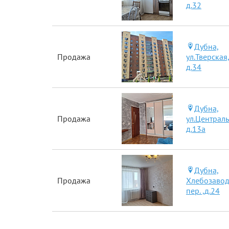
д.32
Дубна,
Продажа
ул.Тверская
д.34
Дубна,
Продажа
ул.Централь
д.13а
Дубна,
Продажа
Хлебозаво
пер. ,д.24