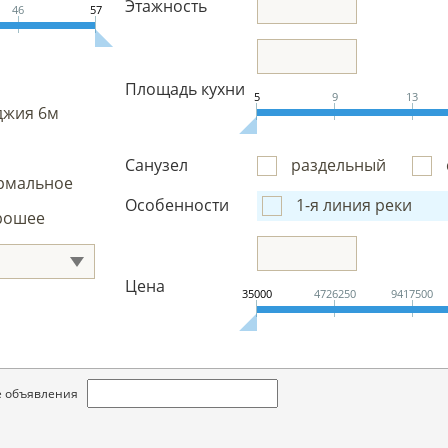
Этажность
46
57
Площадь кухни
5
9
13
джия 6м
Санузел
раздельный
рмальное
Особенности
1-я линия реки
рошее
Цена
35000
4726250
9417500
вые объявления