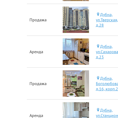
Дубна,
Продажа
ул.Тверская
д.28
Дубна,
Аренда
ул.Сахарова
д.23
Дубна,
Продажа
Боголюбова
д.16, корп.2
Дубна,
Аренда
ул.Станцион