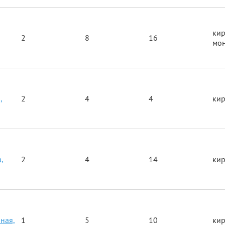
ки
,
2
8
16
мо
,
2
4
4
ки
,
2
4
14
ки
ная,
1
5
10
ки