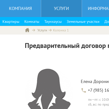
КОМПАНИЯ
УСЛУГИ
ИНФОРМА
Квартиры
Комнаты
Таунхаусы
Земельные участки
До
Колонка 1
Услуги
Предварительный договор 
Елена Дорони
+7 (985) 1
пн—пт: с 10:0
сб, вс: по п