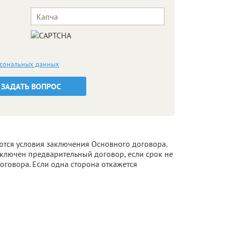
рсональных данных
ЗАДАТЬ ВОПРОС
ются условия заключения Основного договора.
аключен предварительный договор, если срок не
оговора. Если одна сторона откажется
ть основной договор, а также с требованием
е нужных проблем.