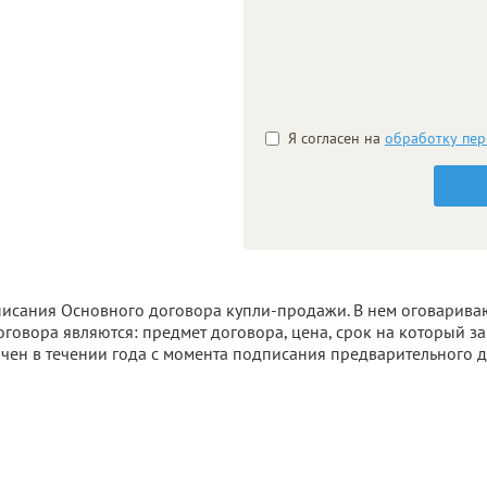
Я согласен на
обработку пе
писания Основного договора купли-продажи. В нем оговарива
овора являются: предмет договора, цена, срок на который з
чен в течении года с момента подписания предварительного д
 вправе обратиться в суд с требованием о понуждении заключи
 Лучше обратиться к специалисту, чтобы в будущем избежать н