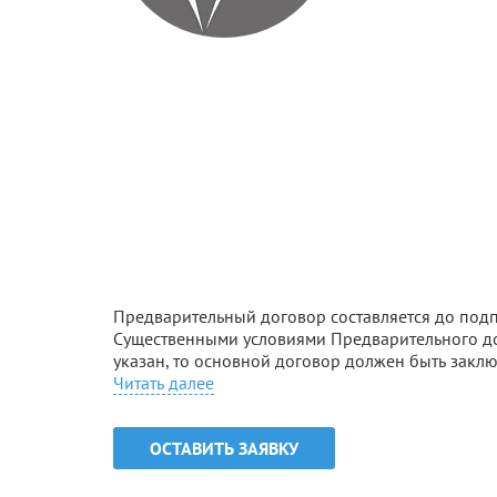
Предварительный договор составляется до под
Существенными условиями Предварительного дог
указан, то основной договор должен быть заклю
заключать основной договор, то другая сторона
Читать далее
возмещения убытков, связанных с этим отказом.
ОСТАВИТЬ ЗАЯВКУ