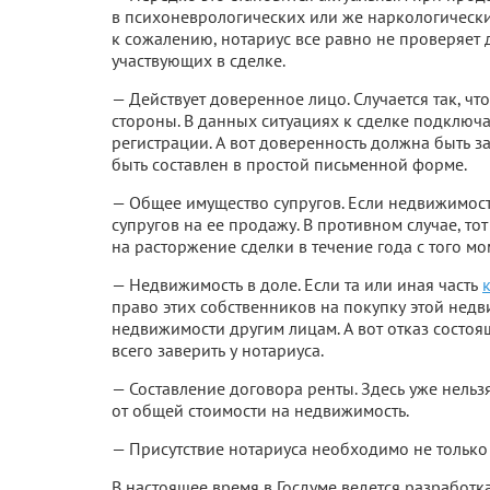
в психоневрологических или же наркологических
к сожалению, нотариус все равно не проверяет 
участвующих в сделке.
— Действует доверенное лицо. Случается так, 
стороны. В данных ситуациях к сделке подключ
регистрации. А вот доверенность должна быть 
быть составлен в простой письменной форме.
— Общее имущество супругов. Если недвижимость
супругов на ее продажу. В противном случае, то
на расторжение сделки в течение года с того мо
— Недвижимость в доле. Если та или иная часть
право этих собственников на покупку этой недв
недвижимости другим лицам. А вот отказ состо
всего заверить у нотариуса.
— Составление договора ренты. Здесь уже нельз
от общей стоимости на недвижимость.
— Присутствие нотариуса необходимо не только
В настоящее время в Госдуме ведется разработ