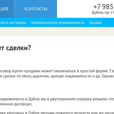
+7 985
ЦИЯ
КОНТАКТЫ
Дубна, пр-т
ма и коттеджи
Коммерческая недвижимость
Гаражи
ет сделки?
оговор купли-продажи может заключаться в простой форме. Т.е.
ся сделки по мене, дарению, аренде недвижимости и др. Однак
едвижимость в Дубне, вы в двустороннем порядке решили, что
вленном договоре.
аже квартиры в Дубне людьми пожилого возраста или же лицам