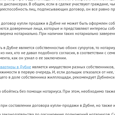
 диспансерах. В общем, если в сделке участвуют граждане, чь
дееспособность лиц, подписывающих договор, он все равно пр
что договор купли продажи в Дубне не может быть оформлен со
аются доверенные лица, которые и представляют интересы собс
заверена нотариально. При наличии таких нотариально завере
 в Дубне является собственностью обоих супругов, то нотари
т из них, кто не давал подобного согласия, в соответствии с с
мента, как он узнал о ее заключении.
квартиры в Дубне
является имуществом разных собственников,
ижимости в первую очередь. И, если дольщик отказался от нее
ящего в доле собственника жилплощади, рекомендует Дубненск
я обойтись без помощи нотариуса. При этом, необходимо такж
 при составлении договора купли-продажи в Дубне, но также
ка законодательства по расширению полномочий нотариусов. С