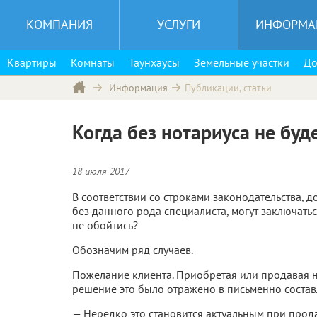
КОМПАНИЯ
УСЛУГИ
ИНФОРМА
Квартиры
Комнаты
Таунхаусы
Земельные участки
До
Публикации, статьи
Информация
Когда без нотариуса не буд
18 июля 2017
В соответствии со строками законодательства, д
без данного рода специалиста, могут заключать
не обойтись?
Обозначим ряд случаев.
Пожелание клиента. Приобретая или продавая н
решение это было отражено в письменно соста
— Нередко это становится актуальным при прод