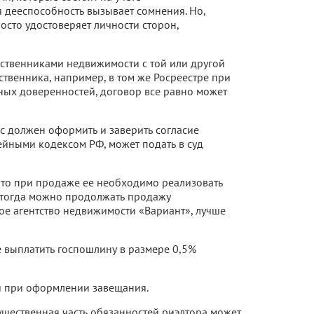
я дееспособность вызывает сомнения. Но,
осто удостоверяет личности сторон,
бственниками недвижимости с той или другой
твенника, например, в том же Росреестре при
нных доверенностей, договор все равно может
ус должен оформить и заверить согласие
емейными кодексом РФ, может подать в суд
 то при продаже ее необходимо реализовать
, тогда можно продолжать продажу
ое агентство недвижимости «Вариант», лучше
е выплатить госпошлину в размере 0,5%
 и при оформлении завещания.
ущественная часть обязанностей риэлтора может